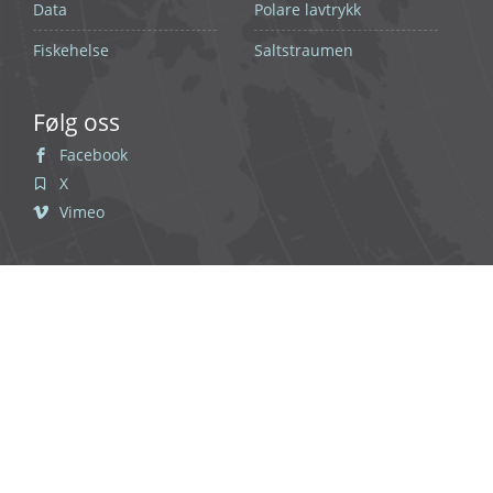
Data
Polare lavtrykk
Fiskehelse
Saltstraumen
Følg oss
Facebook
X
Vimeo