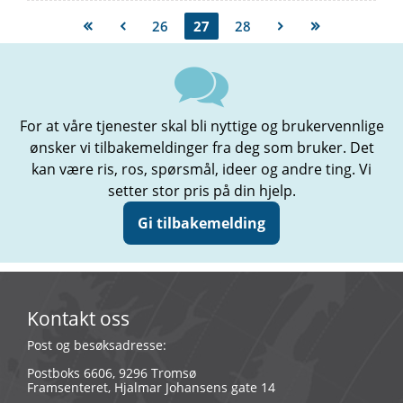
26
27
28
For at våre tjenester skal bli nyttige og brukervennlige
ønsker vi tilbakemeldinger fra deg som bruker. Det
kan være ris, ros, spørsmål, ideer og andre ting. Vi
setter stor pris på din hjelp.
Gi tilbakemelding
Kontakt oss
Post og besøksadresse:
Postboks 6606, 9296 Tromsø
Framsenteret, Hjalmar Johansens gate 14