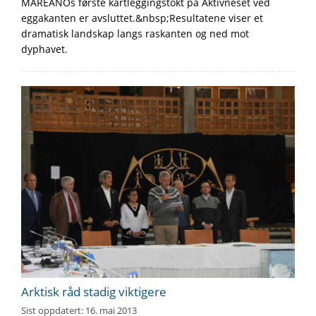
MAREANOs første kartleggingstokt på Aktivneset ved
eggakanten er avsluttet.&nbsp;Resultatene viser et
dramatisk landskap langs raskanten og ned mot
dyphavet.
Arktisk råd stadig viktigere
Sist oppdatert:
16. mai 2013