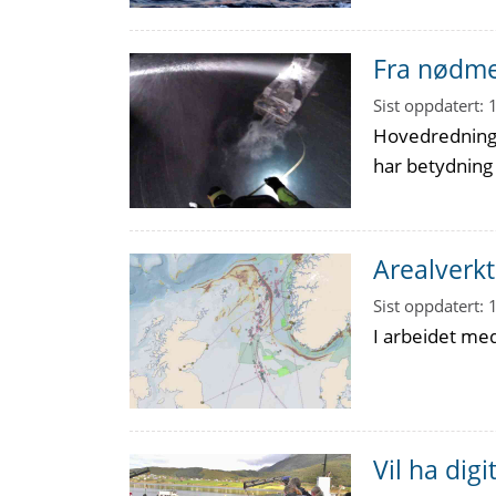
Fra nødmel
Sist oppdatert:
Hovedrednings
har betydning 
Arealverkt
Sist oppdatert:
I arbeidet me
Vil ha dig