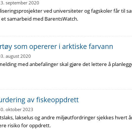
23. september 2020
taliseringsprosjekter ved universiteter og fagskoler får ti
t et samarbeid med BarentsWatch.
fartøy som opererer i arktiske farvann
03. august 2020
elding med anbefalinger skal gjøre det lettere å planlegg
urdering av fiskeoppdrett
30. oktober 2023
laks, lakselus og andre miljøutfordringer sjekkes hvert år
ere risiko for oppdrett.