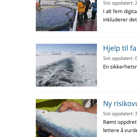
Sist oppdatert:
I alt fem digi
inkluderer de
Hjelp til 
Sist oppdatert:
En sikkerhetsm
Ny risikov
Sist oppdatert:
Rømt oppdretts
lettere å vurd