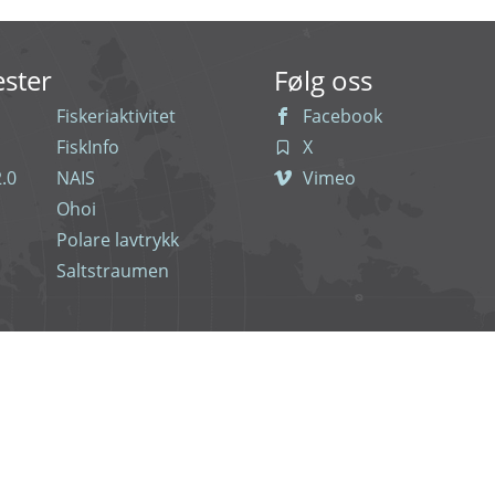
ester
Følg oss
Fiskeriaktivitet
Facebook
FiskInfo
X
.0
NAIS
Vimeo
Ohoi
Polare lavtrykk
Saltstraumen