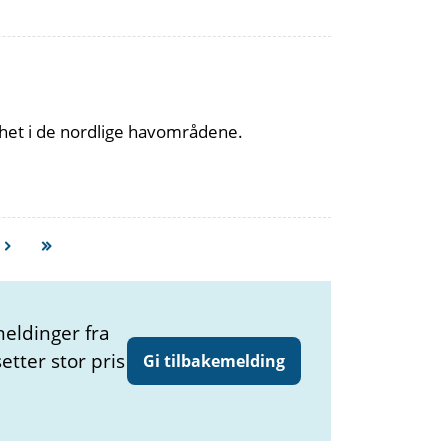
erhet i de nordlige havområdene.
meldinger fra
etter stor pris
Gi tilbakemelding