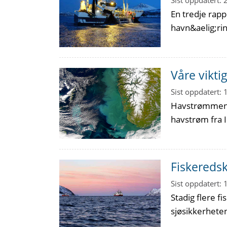
Sist oppdatert:
En tredje rapp
havn&aelig;rin
Våre vikt
Sist oppdatert:
Havstrømmene 
havstrøm fra I
Fiskereds
Sist oppdatert:
Stadig flere f
sjøsikkerhete