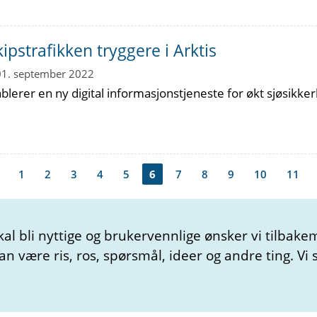
kipstrafikken tryggere i Arktis
01. september 2022
blerer en ny digital informasjonstjeneste for økt sjøsikk
1
2
3
4
5
6
7
8
9
10
11
kal bli nyttige og brukervennlige ønsker vi tilbake
 være ris, ros, spørsmål, ideer og andre ting. Vi s