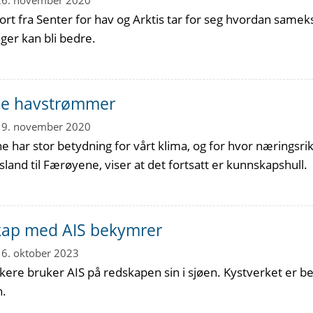
26. november 2020
ort fra Senter for hav og Arktis tar for seg hvordan sam
ger kan bli bedre.
ige havstrømmer
19. november 2020
har stor betydning for vårt klima, og for hvor næringsri
sland til Færøyene, viser at det fortsatt er kunnskapshull.
kap med AIS bekymrer
16. oktober 2023
iskere bruker AIS på redskapen sin i sjøen. Kystverket er 
n.