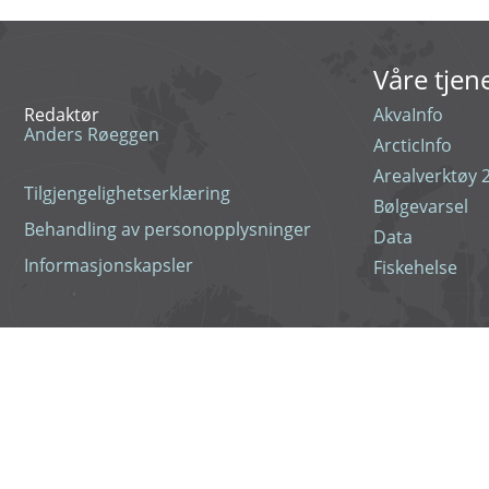
Våre tjen
Redaktør
AkvaInfo
Anders Røeggen
ArcticInfo
Arealverktøy 2
Tilgjengelighetserklæring
Bølgevarsel
Behandling av personopplysninger
Data
Informasjonskapsler
Fiskehelse