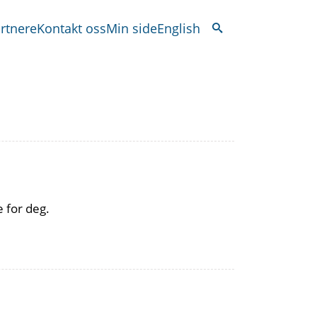
rtnere
Kontakt oss
Min side
English
 for deg.