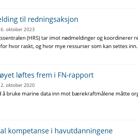
ding til redningsaksjon
16. oktober 2023
sentralen (HRS) tar imot nødmeldinger og koordinerer red
for hvor raskt, og hvor mye ressurser som kan settes inn.
øyet løftes frem i FN-rapport
12. oktober 2020
d å bruke marine data inn mot bærekraftmålene måtte orga
ital kompetanse i havutdanningene