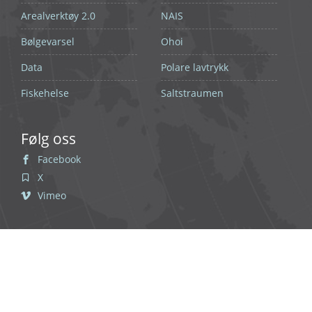
Arealverktøy 2.0
NAIS
Bølgevarsel
Ohoi
Data
Polare lavtrykk
Fiskehelse
Saltstraumen
Følg oss
Facebook
X
Vimeo