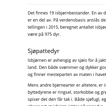
Det finnes 19 isbjørnbestander. En av
er en del av. På verdensbasis anslås det
tellingen i 2015, beregnet antallet isbjø
være på 975 dyr.
Sjøpattedyr
Isbjørnen er avhengig av sjøis for å jak
land. Den både svømmer og dykker godt
og finner mesteparten av maten i havet,
Mens andre bjørnearter er altetere, er i
byttedyrene er ringsel, storkobbe og g
spiser det den får tak i. Både sjøfugl,