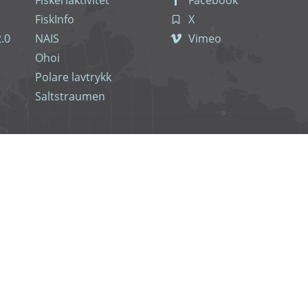
Fiskeriaktivitet
Facebook
FiskInfo
X
.0
NAIS
Vimeo
Ohoi
Polare lavtrykk
Saltstraumen