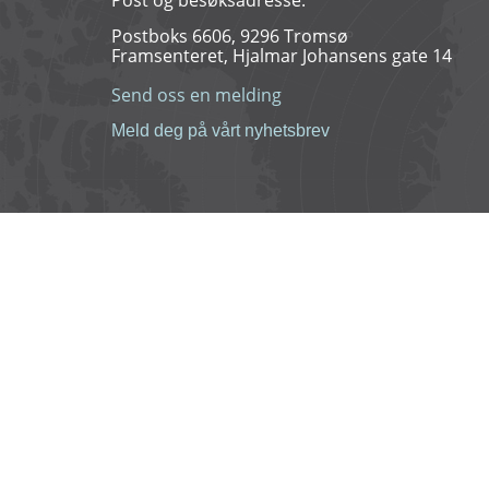
Post og besøksadresse:
Postboks 6606, 9296 Tromsø
Framsenteret, Hjalmar Johansens gate 14
Send oss en melding
Meld deg på vårt nyhetsbrev