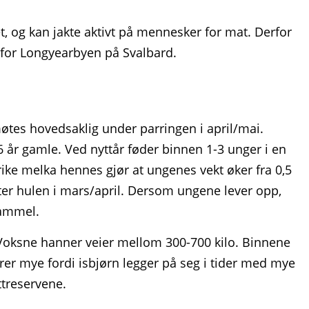
, og kan jakte aktivt på mennesker for mat. Derfor
nfor Longyearbyen på Svalbard.
møtes hovedsaklig under parringen i april/mai.
 år gamle. Ved nyttår føder binnen 1-3 unger i en
rike melka hennes gjør at ungenes vekt øker fra 0,5
later hulen i mars/april. Dersom ungene lever opp,
gammel.
 Voksne hanner veier mellom 300-700 kilo. Binnene
rer mye fordi isbjørn legger på seg i tider med mye
ttreservene.