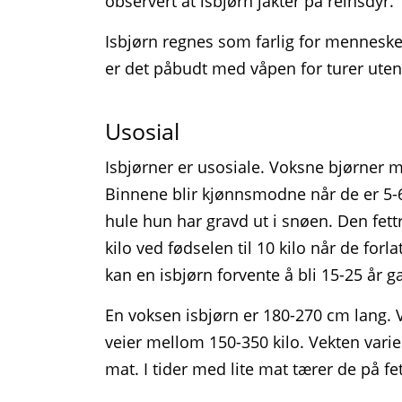
observert at isbjørn jakter på reinsdyr.
Isbjørn regnes som farlig for mennesket
er det påbudt med våpen for turer ute
Usosial
Isbjørner er usosiale. Voksne bjørner 
Binnene blir kjønnsmodne når de er 5-6
hule hun har gravd ut i snøen. Den fett
kilo ved fødselen til 10 kilo når de for
kan en isbjørn forvente å bli 15-25 år 
En voksen isbjørn er 180-270 cm lang.
veier mellom 150-350 kilo. Vekten varie
mat. I tider med lite mat tærer de på fe