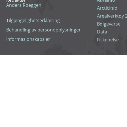
Redaktør
AkvaInfo
Anders Røeggen
ArcticInfo
Arealverktøy 2
Tilgjengelighetserklæring
Bølgevarsel
Behandling av personopplysninger
Data
Informasjonskapsler
Fiskehelse