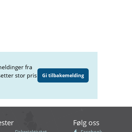
meldinger fra
etter stor pris
Gi tilbakemelding
ester
Følg oss