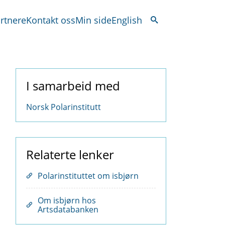
rtnere
Kontakt oss
Min side
English
I samarbeid med
Norsk Polarinstitutt
Relaterte lenker
Polarinstituttet om isbjørn
Om isbjørn hos
Artsdatabanken