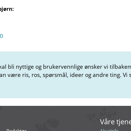
jørn:
rn
kal bli nyttige og brukervennlige ønsker vi tilbake
 være ris, ros, spørsmål, ideer og andre ting. Vi s
Våre tjen