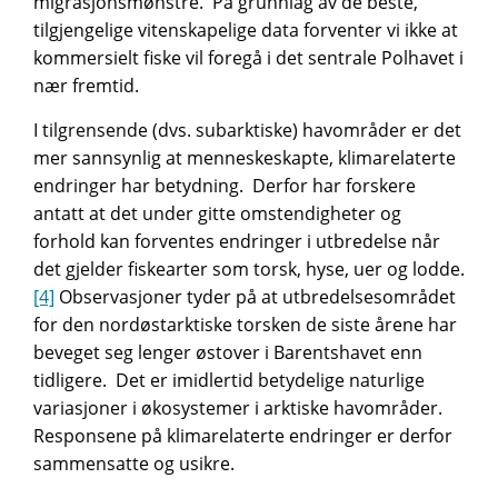
migrasjonsmønstre. På grunnlag av de beste,
tilgjengelige vitenskapelige data forventer vi ikke at
kommersielt fiske vil foregå i det sentrale Polhavet i
nær fremtid.
I tilgrensende (dvs. subarktiske) havområder er det
mer sannsynlig at menneskeskapte, klimarelaterte
endringer har betydning. Derfor har forskere
antatt at det under gitte omstendigheter og
forhold kan forventes endringer i utbredelse når
det gjelder fiskearter som torsk, hyse, uer og lodde.
[4]
Observasjoner tyder på at utbredelsesområdet
for den nordøstarktiske torsken de siste årene har
beveget seg lenger østover i Barentshavet enn
tidligere. Det er imidlertid betydelige naturlige
variasjoner i økosystemer i arktiske havområder.
Responsene på klimarelaterte endringer er derfor
sammensatte og usikre.