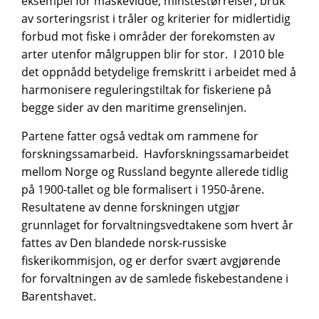
eksempel for maskevidde, minstestørrelser, bruk
av sorteringsrist i tråler og kriterier for midlertidig
forbud mot fiske i områder der forekomsten av
arter utenfor målgruppen blir for stor. I 2010 ble
det oppnådd betydelige fremskritt i arbeidet med å
harmonisere reguleringstiltak for fiskeriene på
begge sider av den maritime grenselinjen.
Partene fatter også vedtak om rammene for
forskningssamarbeid. Havforskningssamarbeidet
mellom Norge og Russland begynte allerede tidlig
på 1900-tallet og ble formalisert i 1950-årene.
Resultatene av denne forskningen utgjør
grunnlaget for forvaltningsvedtakene som hvert år
fattes av Den blandede norsk-russiske
fiskerikommisjon, og er derfor svært avgjørende
for forvaltningen av de samlede fiskebestandene i
Barentshavet.