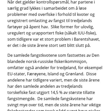
Når det gjelder kontrollspørsmål, har partene i
særlig grad lykkes i samarbeidet om å løse
problemer med overfiske i forhold til kvoter og
uregistrert omlasting av fangst til tredjelands
fartøyer på åpent hav. Slike former for ulovlig,
uregulert og urapportert fiske (såkalt IUU-fiske),
som tidligere var et stort problem i Barentshavet,
er det i de siste årene stort sett blitt slutt på.
De samlede fangstkvotene som fastsettes av Den
blandede norsk-russiske fiskerikommisjon,
omfatter også andeler for tredjeland, for eksempel
EU-stater, Færøyene, Island og Grønland. Disse
andelene har tidligere variert, men de siste årene
har den samlede andelen av tredjelands
torskefiske fast utgjort 14,5 % av største tillatte
fangstmengde. De samlede fangskvotene har
svingt mye over tid, men de siste årene har viktige
fiskebestander som torsk nådd svært høye nivåer,