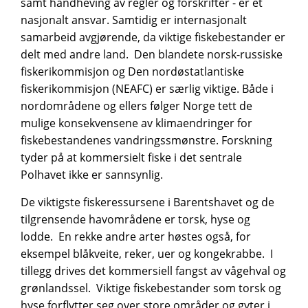
samt håndheving av regler og forskrifter - er et
nasjonalt ansvar. Samtidig er internasjonalt
samarbeid avgjørende, da viktige fiskebestander er
delt med andre land. Den blandete norsk-russiske
fiskerikommisjon og Den nordøstatlantiske
fiskerikommisjon (NEAFC) er særlig viktige. Både i
nordområdene og ellers følger Norge tett de
mulige konsekvensene av klimaendringer for
fiskebestandenes vandringssmønstre. Forskning
tyder på at kommersielt fiske i det sentrale
Polhavet ikke er sannsynlig.
De viktigste fiskeressursene i Barentshavet og de
tilgrensende havområdene er torsk, hyse og
lodde. En rekke andre arter høstes også, for
eksempel blåkveite, reker, uer og kongekrabbe. I
tillegg drives det kommersiell fangst av vågehval og
grønlandssel. Viktige fiskebestander som torsk og
hyse forflytter seg over store områder og gyter i