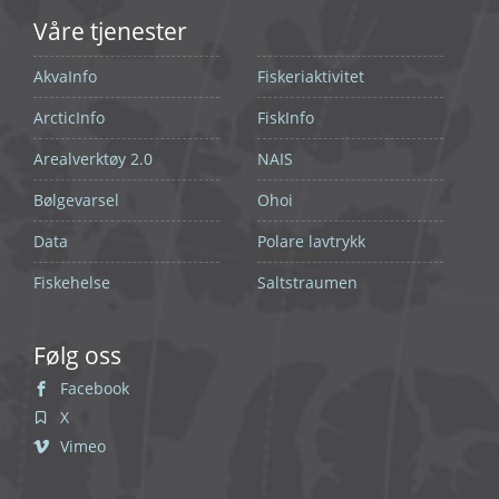
Våre tjenester
AkvaInfo
Fiskeriaktivitet
ArcticInfo
FiskInfo
Arealverktøy 2.0
NAIS
Bølgevarsel
Ohoi
Data
Polare lavtrykk
Fiskehelse
Saltstraumen
Følg oss
Facebook
X
Vimeo