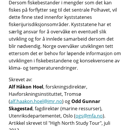
Dersom fiskebestander i mengder som det kan
fiskes på forflytter seg til det sentrale Polhavet, vil
dette finne sted innenfor kyststatenes
fiskerijurisdiksjonsområder. Kyststatene har et
særlig ansvar for å overvåke en eventuell slik
utvikling og for å innlede samarbeid dersom det
blir nødvendig. Norge overvåker utviklingen tett
ettersom det er behov for løpende informasjon om
utviklingen i fiskebestandene og konsekvensene av
klima- og temperaturendringer.
Skrevet av:
Alf Håkon Hoel
, forskningsdirektør,
Havforskningsinstituttet, Tromsø
(
alf.haakon.hoel@imr.no
) og
Odd Gunnar
Skagestad
, fagdirektør (marine ressurser),
Utenriksdepartementet, Oslo (
ogs@mfa.no
).
Artikkel skrevet til "High North Study Tour", juli