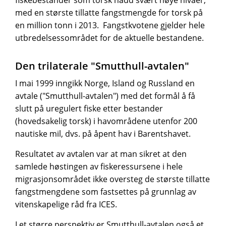
med en største tillatte fangstmengde for torsk på
en million tonn i 2013. Fangstkvotene gjelder hele
utbredelsessområdet for de aktuelle bestandene.
Den trilaterale "Smutthull-avtalen"
I mai 1999 inngikk Norge, Island og Russland en
avtale ("Smutthull-avtalen") med det formål å få
slutt på uregulert fiske etter bestander
(hovedsakelig torsk) i havområdene utenfor 200
nautiske mil, dvs. på åpent hav i Barentshavet.
Resultatet av avtalen var at man sikret at den
samlede høstingen av fiskeressursene i hele
migrasjonsområdet ikke oversteg de største tillatte
fangstmengdene som fastsettes på grunnlag av
vitenskapelige råd fra ICES.
I et større perspektiv er Smutthull-avtalen også et