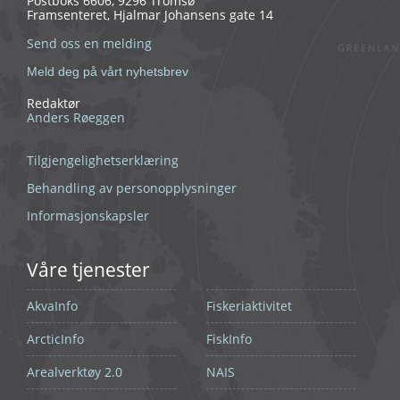
Postboks 6606, 9296 Tromsø
Framsenteret, Hjalmar Johansens gate 14
Send oss en melding
Meld deg på vårt nyhetsbrev
Redaktør
Anders Røeggen
Tilgjengelighetserklæring
Behandling av personopplysninger
Informasjonskapsler
Våre tjenester
AkvaInfo
Fiskeriaktivitet
ArcticInfo
FiskInfo
Arealverktøy 2.0
NAIS