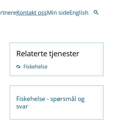
rtnere
Kontakt oss
Min side
English
Relaterte tjenester
Fiskehelse
Fiskehelse - spørsmål og
svar