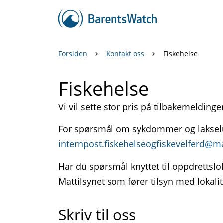
Forsiden
Kontakt oss
Fiskehelse
Fiskehelse
Vi vil sette stor pris på tilbakemeldinger
For spørsmål om sykdommer og lakselus
internpost.fiskehelseogfiskevelferd@ma
Har du spørsmål knyttet til oppdrettslok
Mattilsynet som fører tilsyn med lokali
Skriv til oss