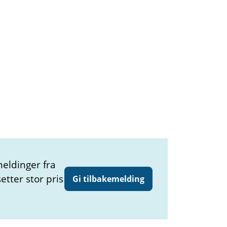
meldinger fra
etter stor pris
Gi tilbakemelding